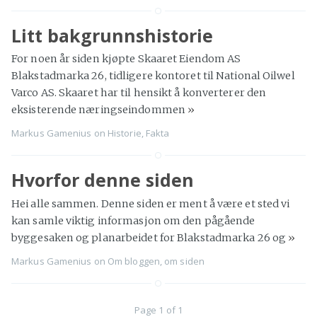
Litt bakgrunnshistorie
For noen år siden kjøpte Skaaret Eiendom AS
Blakstadmarka 26, tidligere kontoret til National Oilwel
Varco AS. Skaaret har til hensikt å konverterer den
eksisterende næringseindommen
»
Markus Gamenius
on
Historie
,
Fakta
Hvorfor denne siden
Hei alle sammen. Denne siden er ment å være et sted vi
kan samle viktig informasjon om den pågående
byggesaken og planarbeidet for Blakstadmarka 26 og
»
Markus Gamenius
on
Om bloggen
,
om siden
Page 1 of 1